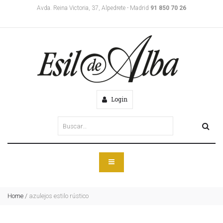
Avda. Reina Victoria, 37, Alpedrete - Madrid
91 850 70 26
Login
Home
/
azulejos estilo rústico