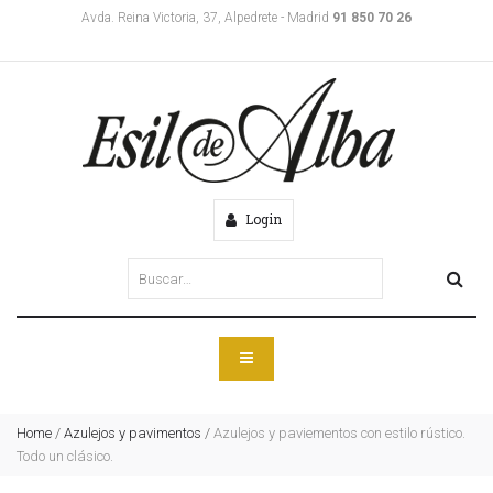
Avda. Reina Victoria, 37, Alpedrete - Madrid
91 850 70 26
Login
Home
/
Azulejos y pavimentos
/
Azulejos y paviementos con estilo rústico.
Todo un clásico.