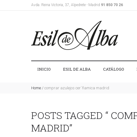
Avda. Reina Victoria, 37, Alpedrete - Madrid
91 850 70 26
INICIO
ESIL DE ALBA
CATÁLOGO
Home
/
comprar azulejos cer´ñamica madrid
POSTS TAGGED “ COM
MADRID”