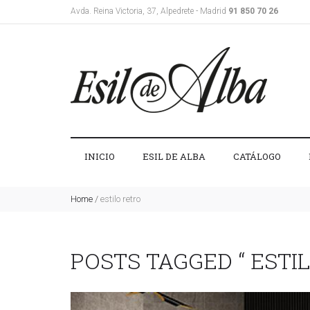
Avda. Reina Victoria, 37, Alpedrete - Madrid
91 850 70 26
INICIO
ESIL DE ALBA
CATÁLOGO
Home
/
estilo retro
POSTS TAGGED “ ESTI