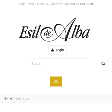
Avda. Reina Victoria, 37, Alpedrete - Madrid
91 850 70 26
Login
Home
/
laminados