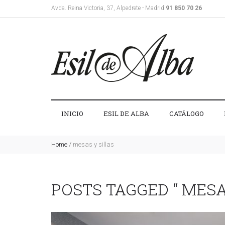
Avda. Reina Victoria, 37, Alpedrete - Madrid
91 850 70 26
INICIO
ESIL DE ALBA
CATÁLOGO
Home
/
mesas y sillas
POSTS TAGGED “ MESA