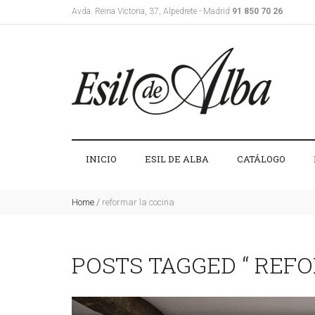
Avda. Reina Victoria, 37, Alpedrete - Madrid
91 850 70 26
INICIO
ESIL DE ALBA
CATÁLOGO
Home
/
reformar la cocina
POSTS TAGGED “ REF