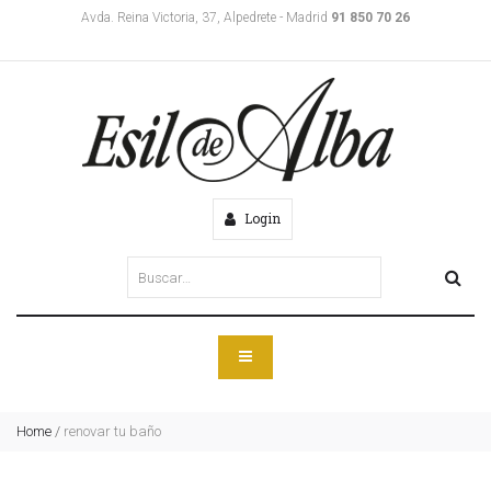
Avda. Reina Victoria, 37, Alpedrete - Madrid
91 850 70 26
Login
Home
/
renovar tu baño