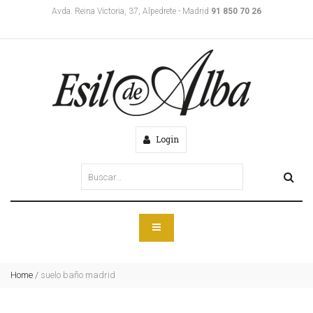
Avda. Reina Victoria, 37, Alpedrete - Madrid
91 850 70 26
Login
Home
/
suelo baño madrid