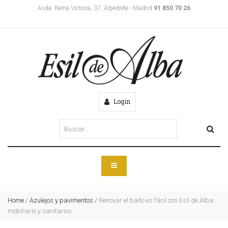
Avda. Reina Victoria, 37, Alpedrete - Madrid
91 850 70 26
Login
Home
/
Azulejos y pavimentos
/
Renovar el baño es fácil con Esil de Alba:
mobiliario y sanitarios.