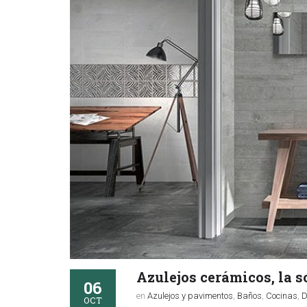
Azulejos cerámicos, la s
06
en
Azulejos y pavimentos
,
Baños
,
Cocinas
,
D
OCT