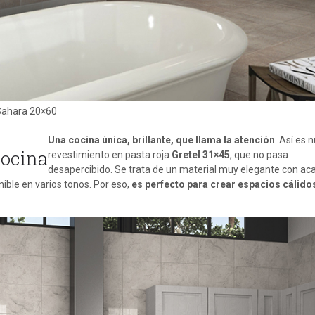
 Sahara 20×60
Una cocina única, brillante, que llama la atención
. Así es 
cocina
revestimiento en pasta roja
Gretel 31×45
, que no pasa
desapercibido. Se trata de un material muy elegante con a
nible en varios tonos. Por eso,
es perfecto para crear espacios cálido