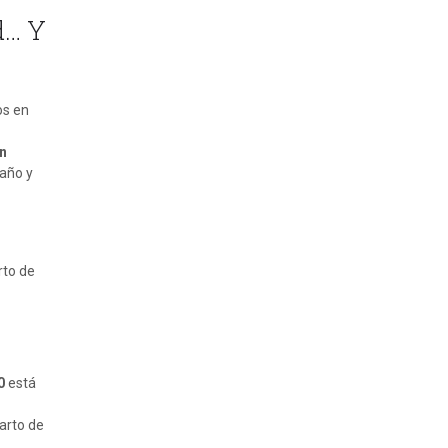
d… Y
os en
un
baño y
rto de
0
está
arto de