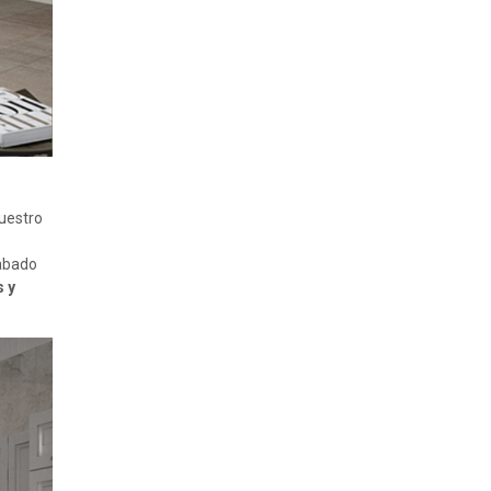
nuestro
cabado
s y