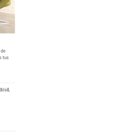
 de
s tus
drid
,