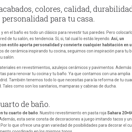
acabados, colores, calidad, durabilida
y personalidad para tu casa.
y en el baño es todo un clásico para revestir tus paredes. Pero colocarl
ed de tu salón, es tendencia. Sí, si, tal cual lo estás leyendo.
Así, un
on estilo aporta personalidad y convierte cualquier habitación en 
 de cerámica inspirando tu cocina, seguimos con inspiración para tu 
u salón.
teriales en revestimientos, azulejos cerámicos y pavimentos. Además
tas para renovar tu cocina y tu baño. Ya que contamos con una amplia
rid. También tenemos todo lo que necesitas para la reforma de tu cua
. Tales como son los sanitarios, mamparas y cabinas de ducha.
cuarto de baño.
en tu cuarto de baño
. Nuestro revestimiento en pasta roja
Sahara 20×6
 Además, esta serie consta de decoraciones a juego imitando tacos y un
r lo que ofrece una gran variedad de posibilidades para decorar el cu
imento coordinado en los mismos tonos.