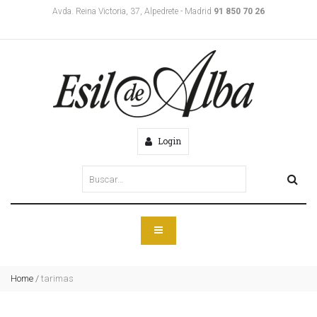
Avda. Reina Victoria, 37, Alpedrete - Madrid
91 850 70 26
Login
Home
/
tarimas