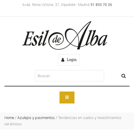
Avda. Reina Victoria, 37, Alpedrete - Madrid
91 850 70 26
Login
Home
/
Azulejos y pavimentos
/
Tendencias en suelos y revestimientos
cerámicos