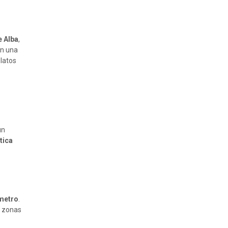
e Alba
,
en una
platos
un
tica
 metro
.
r zonas