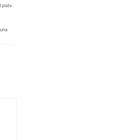
 plato
 una