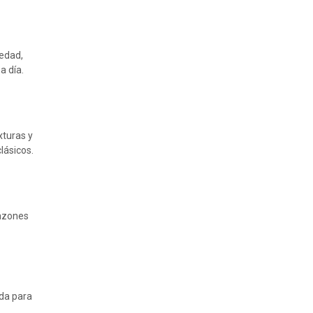
medad,
a día.
xturas y
lásicos.
razones
da para