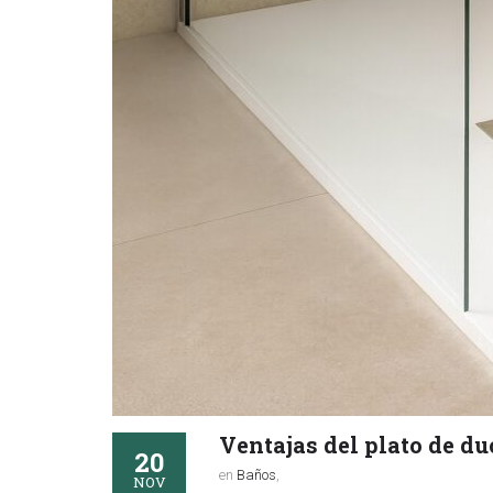
Ventajas del plato de d
20
en
Baños
,
NOV