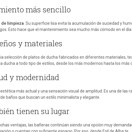
miento más sencillo
d de limpieza
. Su superficie lisa evita la acumulación de suciedad y hu
ngos. Esto hace que el mantenimiento sea mucho más cómodo en el día 
seños y materiales
 selección de platos de ducha fabricados en diferentes materiales, te
la ducha a todo tipo de estilos, desde los más modernos hasta los más c
tud y modernidad
estética más actual y una sensación visual de amplitud. Es una de las 
s de baños que buscan un estilo minimalista y elegante.
ién tienen su lugar
uchas ventajas, las bañeras continúan siendo una opción muy demanda
ción o cuentan con suficiente espacio. Por eso, desde Esil de Alba te