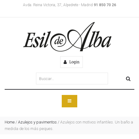
Avda. Reina Victoria, 37, Alpedrete - Madrid
91 850 70 26
Login
Home
/
Azulejos y pavimentos
/
Azulejos con motivos infantiles. Un baño a
medida de los más peques.