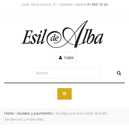
Avda. Reina Victoria, 37, Alpedrete - Madrid
91 850 70 26
Login
Home
/
Azulejos y pavimentos
/
Azulejos para el cuarto de baño.
Tendencias y materiales.