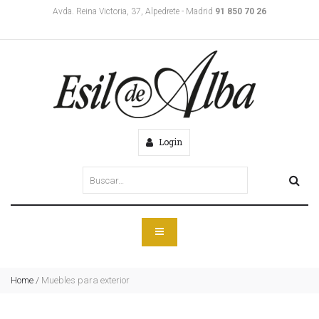
Avda. Reina Victoria, 37, Alpedrete - Madrid
91 850 70 26
Login
Home
/
Muebles para exterior