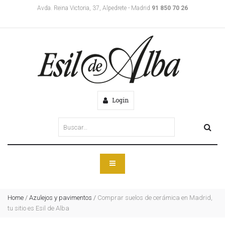
Avda. Reina Victoria, 37, Alpedrete - Madrid
91 850 70 26
Login
Home
/
Azulejos y pavimentos
/
Comprar suelos de cerámica en Madrid,
tu sitio es Esil de Alba