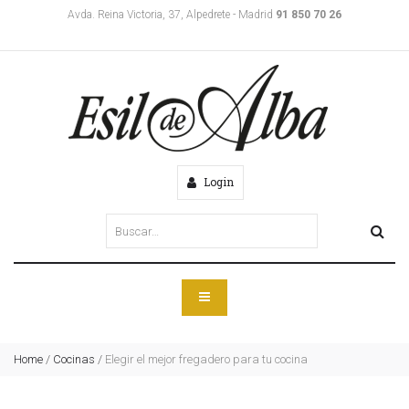
Avda. Reina Victoria, 37, Alpedrete - Madrid
91 850 70 26
Login
Home
/
Cocinas
/
Elegir el mejor fregadero para tu cocina