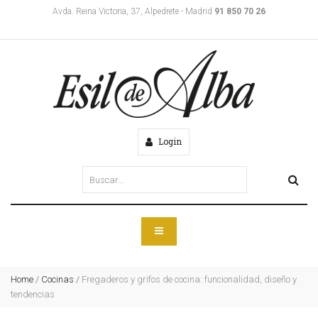
Avda. Reina Victoria, 37, Alpedrete - Madrid
91 850 70 26
Login
Home
/
Cocinas
/
Fregaderos y grifos de cocina: funcionalidad, diseño y
tendencias