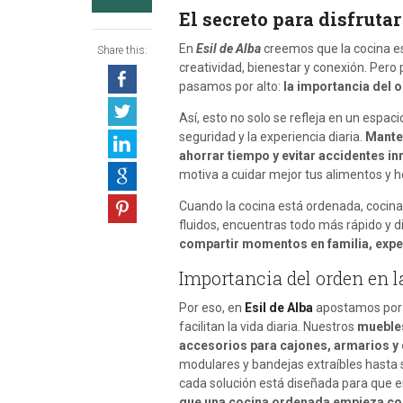
El secreto para disfruta
En
Esil de Alba
creemos que la cocina e
Share this:
creatividad, bienestar y conexión. Pero
pasamos por alto:
la importancia del o
Así, esto no solo se refleja en un espac
seguridad y la experiencia diaria.
Manten
ahorrar tiempo y evitar accidentes i
motiva a cuidar mejor tus alimentos y 
Cuando la cocina está ordenada, cocina
fluidos, encuentras todo más rápido y d
compartir momentos en familia, experi
Importancia del orden en l
Por eso, en
Esil de Alba
apostamos por 
facilitan la vida diaria. Nuestros
muebles
accesorios para cajones, armarios 
modulares y bandejas extraíbles hasta 
cada solución está diseñada para que e
que una cocina ordenada empieza con