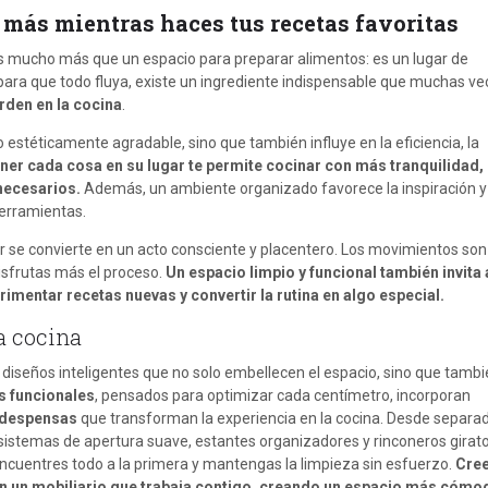
r más mientras haces tus recetas favoritas
s mucho más que un espacio para preparar alimentos: es un lugar de
 para que todo fluya, existe un ingrediente indispensable que muchas ve
rden en la cocina
.
io estéticamente agradable, sino que también influye en la eficiencia, la
er cada cosa en su lugar te permite cocinar con más tranquilidad,
nnecesarios.
Además, un ambiente organizado favorece la inspiración y
herramientas.
r se convierte en un acto consciente y placentero. Los movimientos so
isfrutas más el proceso.
Un espacio limpio y funcional también invita 
mentar recetas nuevas y convertir la rutina en algo especial.
a cocina
diseños inteligentes que no solo embellecen el espacio, sino que tamb
 funcionales
, pensados para optimizar cada centímetro, incorporan
y despensas
que transforman la experiencia en la cocina. Desde separa
sistemas de apertura suave, estantes organizadores y rinconeros girato
ncuentres todo a la primera y mantengas la limpieza sin esfuerzo.
Cre
 un mobiliario que trabaja contigo, creando un espacio más cómo