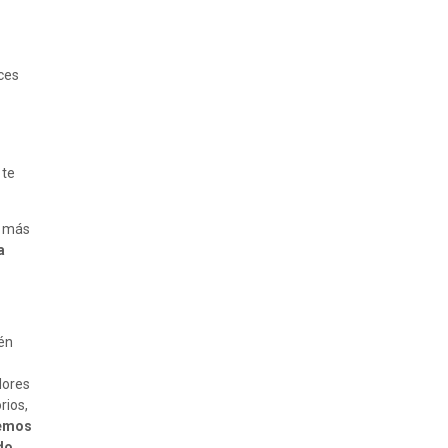
ces
 te
n más
a
ién
dores
rios,
emos
do,