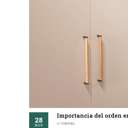
Importancia del orden e
28
en
Cocinas
,
NOV