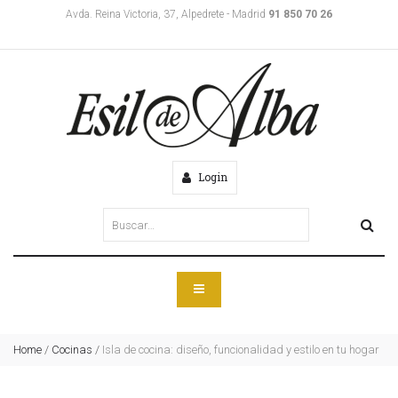
Avda. Reina Victoria, 37, Alpedrete - Madrid
91 850 70 26
Login
Home
/
Cocinas
/
Isla de cocina: diseño, funcionalidad y estilo en tu hogar