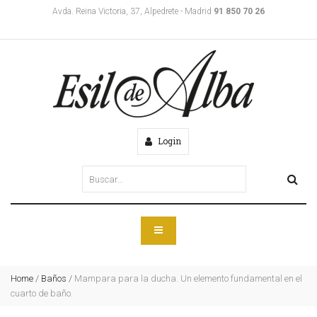
Avda. Reina Victoria, 37, Alpedrete - Madrid
91 850 70 26
Login
Home
/
Baños
/
Mampara para la ducha. Un elemento fundamental en el
cuarto de baño.