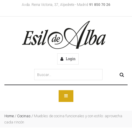
Avda. Reina Victoria, 37, Alpedrete - Madrid
91 850 70 26
Login
Home
/
Cocinas
/
Muebles de cocina funcionales y con estilo: aprovecha
cada rincón