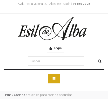
Avda. Reina Victoria, 37, Alpedrete - Madrid
91 850 70 26
Login
Home
/
Cocinas
/
Muebles para cocinas pequeñas