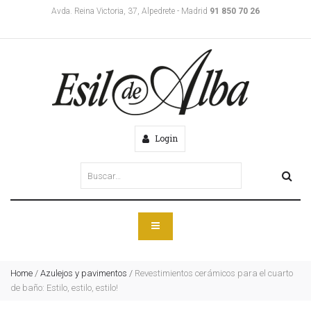
Avda. Reina Victoria, 37, Alpedrete - Madrid
91 850 70 26
Login
Home
/
Azulejos y pavimentos
/
Revestimientos cerámicos para el cuarto
de baño: Estilo, estilo, estilo!