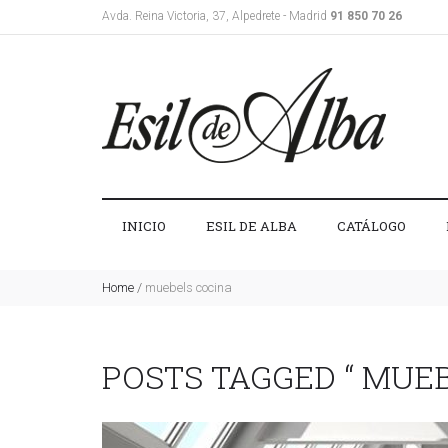
Avda. Reina Victoria, 37, Alpedrete - Madrid
91 850 70 26
INICIO
ESIL DE ALBA
CATÁLOGO
Home
/
muebels cocina
POSTS TAGGED “ MUEB