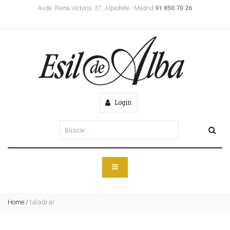
Avda. Reina Victoria, 37, Alpedrete - Madrid
91 850 70 26
Login
Home
/
taladrar