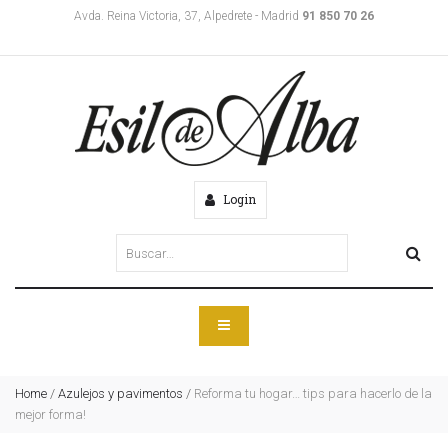
Avda. Reina Victoria, 37, Alpedrete - Madrid
91 850 70 26
Login
Home
/
Azulejos y pavimentos
/
Reforma tu hogar… tips para hacerlo de la
mejor forma!