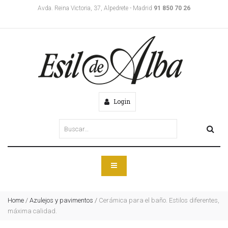
Avda. Reina Victoria, 37, Alpedrete - Madrid
91 850 70 26
Login
Home
/
Azulejos y pavimentos
/
Cerámica para el baño. Estilos diferentes,
máxima calidad.