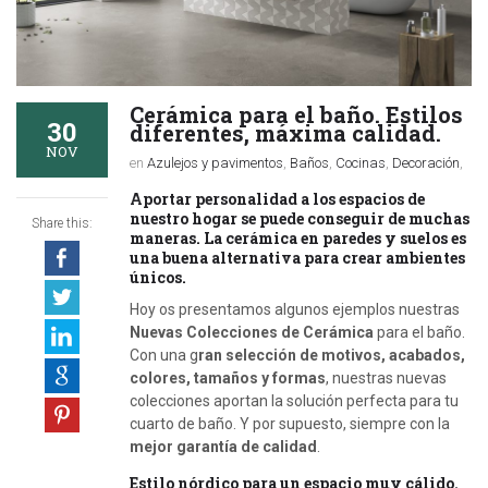
Cerámica para el baño. Estilos
30
diferentes, máxima calidad.
NOV
en
Azulejos y pavimentos
,
Baños
,
Cocinas
,
Decoración
,
Aportar personalidad a los espacios de
nuestro hogar se puede conseguir de muchas
Share this:
maneras. La cerámica en paredes y suelos es
una buena alternativa para crear ambientes
únicos.
Hoy os presentamos algunos ejemplos nuestras
Nuevas Colecciones de Cerámica
para el baño.
Con una g
ran selección de motivos, acabados,
colores, tamaños y formas
, nuestras nuevas
colecciones aportan la solución perfecta para tu
cuarto de baño. Y por supuesto, siempre con la
mejor garantía de calidad
.
Estilo nórdico para un espacio muy cálido.