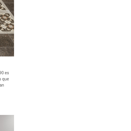
90 es
es que
ran