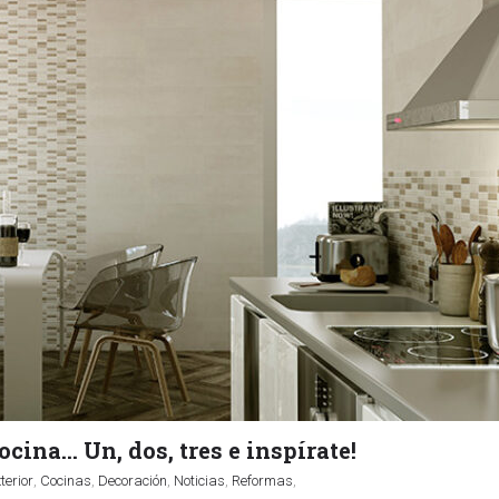
ocina… Un, dos, tres e inspírate!
erior
,
Cocinas
,
Decoración
,
Noticias
,
Reformas
,