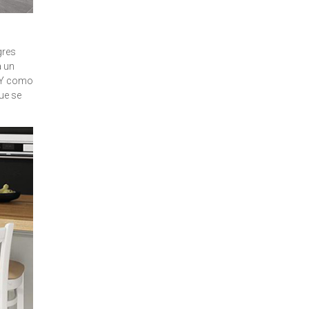
gres
a un
. Y como
que se