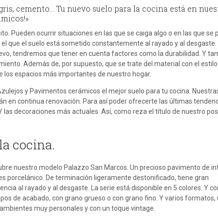
 gris, cemento… Tu nuevo suelo para la cocina está en nues
ámicos!»
to. Pueden ocurrir situaciones en las que se caiga algo o en las que se
en el que el suelo está sometido constantemente al rayado y al desgaste. A
nuevo, tendremos que tener en cuenta factores como la durabilidad. Y ta
imiento. Además de, por supuesto, que se trate del material con el estilo 
 los espacios más importantes de nuestro hogar.
zulejos y Pavimentos cerámicos el mejor suelo para tu cocina. Nuestra
án en continua renovación. Para así poder ofrecerte las últimas tenden
 las decoraciones más actuales. Así, como reza el título de nuestro pos
la cocina.
bre nuestro modelo Palazzo San Marcos. Un precioso pavimento de int
es porcelánico. De terminación ligeramente destonificado, tiene gran
tencia al rayado y al desgaste. La serie está disponible en 5 colores. Y c
ipos de acabado, con grano grueso o con grano fino. Y varios formatos,
r ambientes muy personales y con un toque vintage.