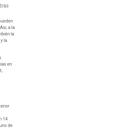
tras
 pueden
si, a la
mbién la
y la
s
cias en
t,
erior
on 14
 uno de