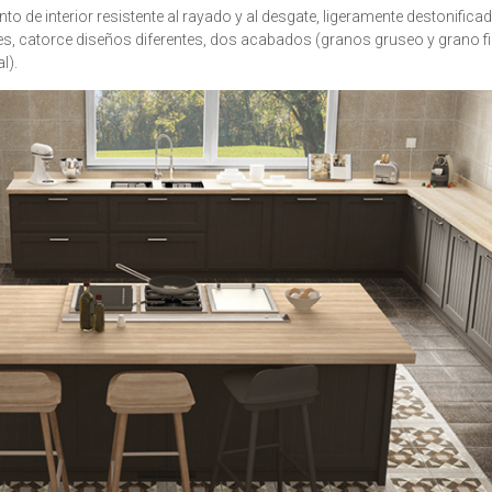
o de interior resistente al rayado y al desgate, ligeramente destonifica
es, catorce diseños diferentes, dos acabados (granos gruseo y grano fi
l).