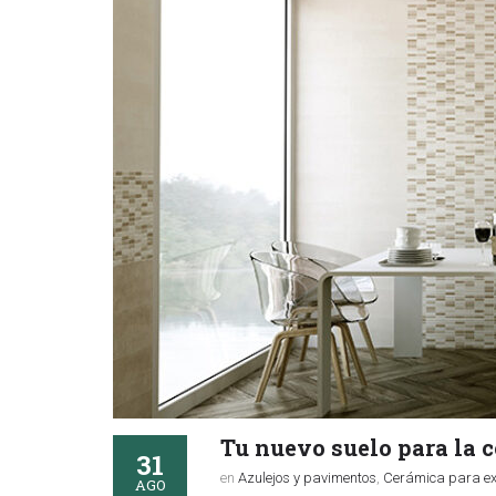
Tu nuevo suelo para la c
31
en
Azulejos y pavimentos
,
Cerámica para ext
AGO