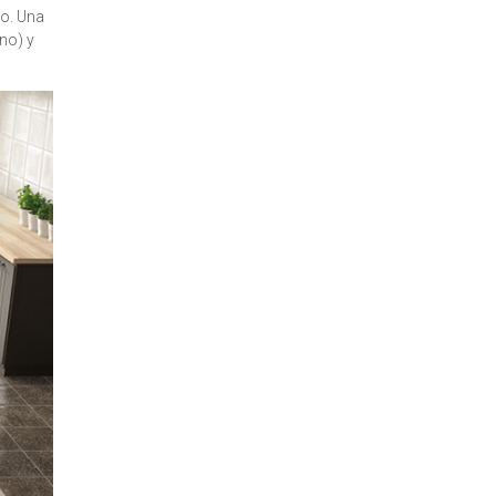
do. Una
no) y