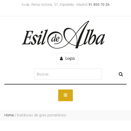
Avda. Reina Victoria, 37, Alpedrete - Madrid
91 850 70 26
Login
Home
/
baldosas de gres porcelánico