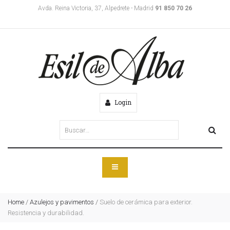
Avda. Reina Victoria, 37, Alpedrete - Madrid
91 850 70 26
Login
Home
/
Azulejos y pavimentos
/
Suelo de cerámica para exterior.
Resistencia y durabilidad.