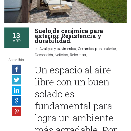
Suelo de cerámica para
13
exterior. Resistencia y
durabilidad.
ABR
en
Azulejos y pavimentos
,
Cerámica para exterior
,
Decoración
,
Noticias
,
Reformas
,
Share this:
Un espacio al aire
libre con un buen
solado es
fundamental para
logra un ambiente
más agradable. Por