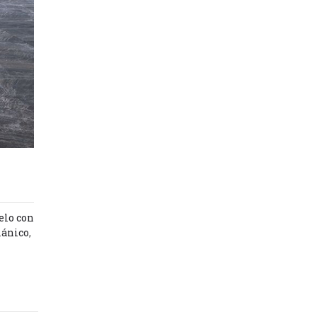
elo con
lánico
,