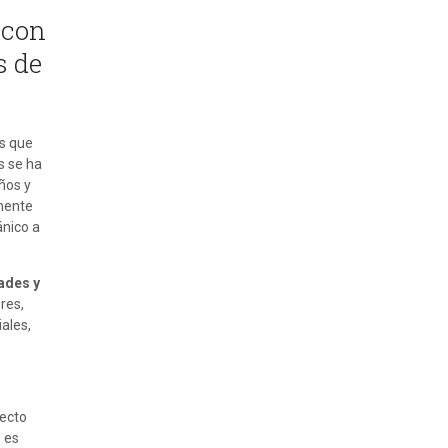
 con
s de
es que
s se ha
ños y
emente
ánico a
ades y
res,
ales,
fecto
s es