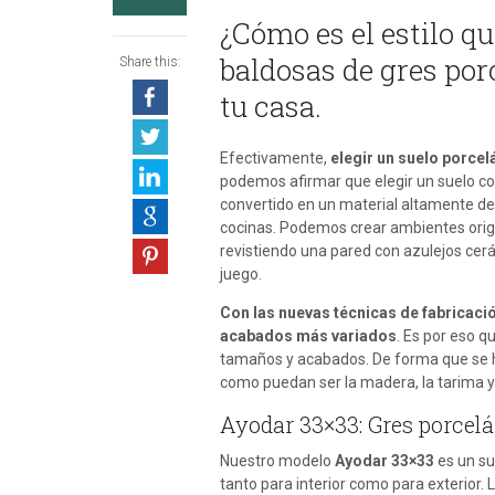
¿Cómo es el estilo qu
baldosas de gres por
Share this:
tu casa.
Efectivamente,
elegir un suelo porcel
podemos afirmar que elegir un suelo con
convertido en un material altamente de
cocinas. Podemos crear ambientes origi
revistiendo una pared con azulejos ce
juego.
Con las nuevas técnicas de fabricaci
acabados más variados
. Es por eso q
tamaños y acabados. De forma que se ha
como puedan ser la madera, la tarima y
Ayodar 33×33: Gres porcelá
Nuestro modelo
Ayodar 33×33
es un su
tanto para interior como para exterior. 