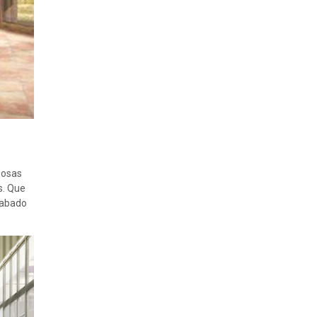
dosas
s. Que
cabado