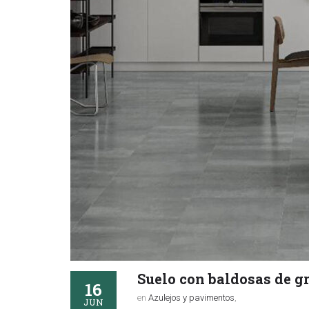
Suelo con baldosas de gr
16
en
Azulejos y pavimentos
,
JUN