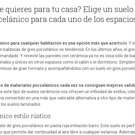
e quieres para tu casa? Elige un suelo
celánico para cada uno de los espacio
ánico para cualquier habitación es una opción más que acert
ada. Y 
 baldosas de gres porcelánico es tendencia. En los últimos años, el gre
mandado. Y revestir las paredes con cerámica ya no es cosa sólo de ba
nales y únicos en otros espacios como el salón o el dormitorio. Simpl
rámicos de gran formato y acompañándolos con un suelo en gres porcel
ón de materiales porcelánicos cada vez se consiguen mejores calid
ue este tipo de suelos cerámicos nos ofrecen un infinidad de estilos, colo
 convertido en una más que valorable alternativa a otro tipo de materi
 los suelos laminados.
nico estilo rústico
elo de gres porcelánico en pasta roja imitación barro. Este suelo es per
Lo que permite dar continuidad al aire libre a cualquier estancia. Ademá