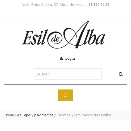
Avda. Reina Victoria, 37, Alpedrete - Madrid
91 850 70 26
Login
Home
/
Azulejos y pavimentos
/
Tarimas y laminados: tres estilos.