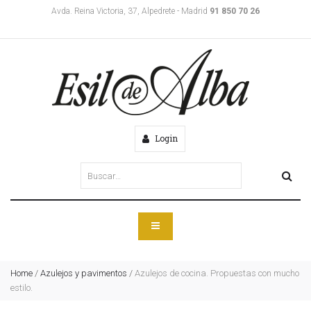
Avda. Reina Victoria, 37, Alpedrete - Madrid
91 850 70 26
Login
Home
/
Azulejos y pavimentos
/
Azulejos de cocina. Propuestas con mucho
estilo.