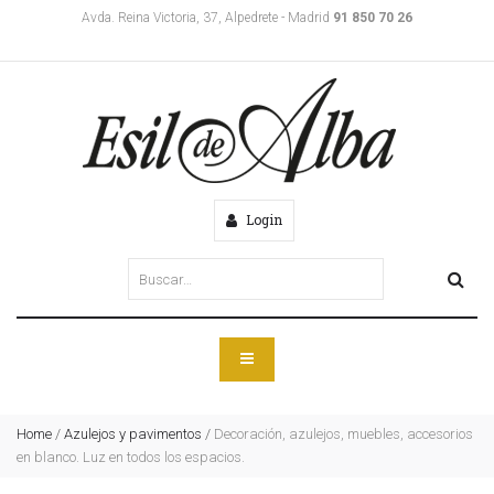
Avda. Reina Victoria, 37, Alpedrete - Madrid
91 850 70 26
Login
Home
/
Azulejos y pavimentos
/
Decoración, azulejos, muebles, accesorios
en blanco. Luz en todos los espacios.