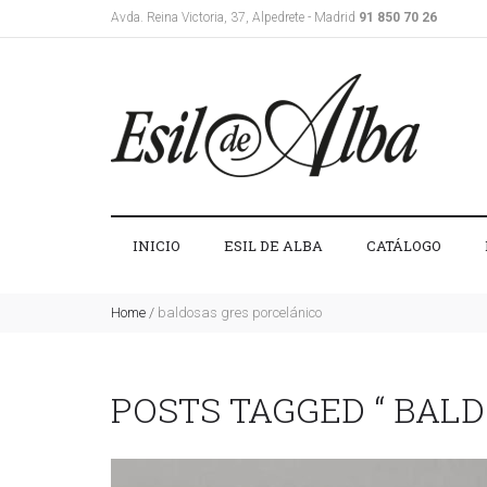
Avda. Reina Victoria, 37, Alpedrete - Madrid
91 850 70 26
INICIO
ESIL DE ALBA
CATÁLOGO
Home
/
baldosas gres porcelánico
POSTS TAGGED “ BAL