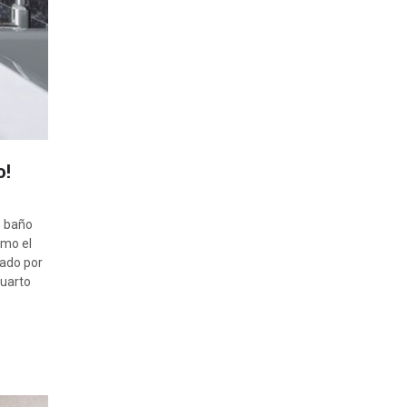
o!
e baño
omo el
ñado por
cuarto