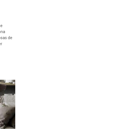
de
ona
osas de
er