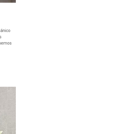
lánico
s
tenemos