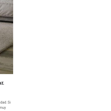
r.
dad. Si
 muy