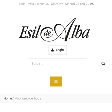
Avda. Reina Victoria, 37, Alpedrete - Madrid
91 850 70 26
Login
Home
/
Mobiliario del hogar